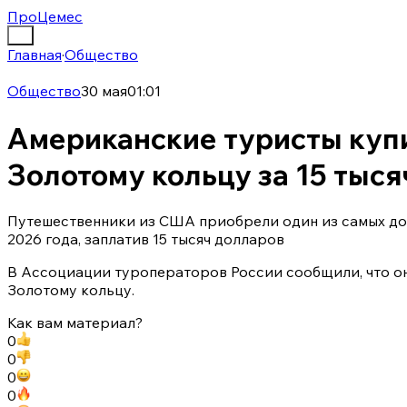
ПроЦемес
Главная
·
Общество
Общество
30 мая
01:01
Американские туристы купи
Золотому кольцу за 15 тыс
Путешественники из США приобрели один из самых дор
2026 года, заплатив 15 тысяч долларов
В Ассоциации туроператоров России сообщили, что о
Золотому кольцу.
Как вам материал?
0
0
0
0