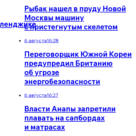
Рыбак нашел в пруду Новой
Москвы машину
Геленджике
с пристегнутым скелетом
6 августа
16:28
Переговорщик Южной Кореи
предупредил Британию
об угрозе
энергобезопасности
6 августа
16:27
Власти Анапы запретили
плавать на сапбордах
и матрасах