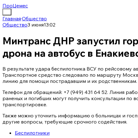
ПроЦемес
Главная
·
Общество
Общество
3 июня
13:02
Минтранс ДНР запустил го
дрона на автобус в Енакиев
В результате удара беспилотника ВСУ по рейсовому авт
Транспортное средство следовало по маршруту Моск
линию для помощи пострадавшим и их родственникам.
Телефон для обращений: +7 (949) 431 64 52. Линия раб
раненых и погибших могут получить консультации по 
транспортировке.
Также можно уточнить информацию о больницах и госп
другие вопросы, требующие срочного содействия.
Беспилотники