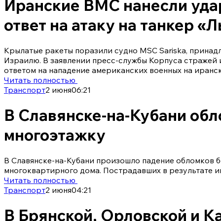
Иранские ВМС нанесли удар
ответ на атаку на танкер «
Крылатые ракеты поразили судно MSC Sariska, принад
Израилю. В заявлении пресс-службы Корпуса стражей 
ответом на нападение американских военных на иранск
Читать полностью
Транспорт
2 июня
06:21
В Славянске-на-Кубани обл
многоэтажку
В Славянске-на-Кубани произошло падение обломков б
многоквартирного дома. Пострадавших в результате и
Читать полностью
Транспорт
2 июня
04:21
В Брянской, Орловской и К