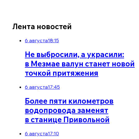
Лента новостей
6 августа
18:15
Не выбросили, а украсили:
в Мезмае валун станет новой
точкой притяжения
6 августа
17:45
Более пяти километров
водопровода заменят
в станице Привольной
6 августа
17:10