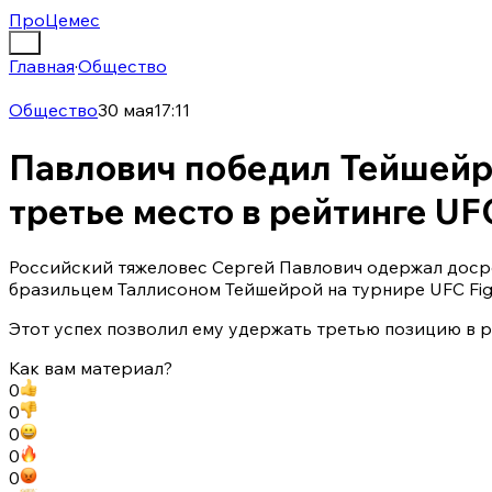
ПроЦемес
Главная
·
Общество
Общество
30 мая
17:11
Павлович победил Тейшейр
третье место в рейтинге UF
Российский тяжеловес Сергей Павлович одержал доср
бразильцем Таллисоном Тейшейрой на турнире UFC Figh
Этот успех позволил ему удержать третью позицию в р
Как вам материал?
0
0
0
0
0