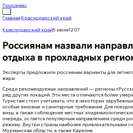
ПроЦемес
Главная
·
Краснодарский край
Краснодарский край
5 июня
12:07
Россиянам назвали направл
отдыха в прохладных регио
Эксперты предложили россиянам варианты для летнег
жары
Среди рекомендуемых направлений — регионы «Русског
ряд других локаций. Эти места отличаются более умер
Туристам стоит учитывать, что в некоторых зарубежны
особые визовые и санитарные требования. Для поездо
визы, а также соблюдение местных эпидемиологических
очередь, остается популярным направлением среди ро
режиму. Внутри страны наиболее привлекательными сч
Мурманская области, а также Карелия.