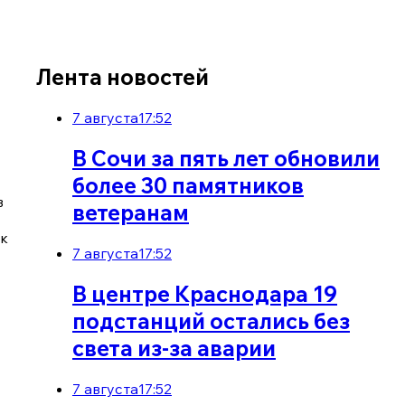
Лента новостей
7 августа
17:52
В Сочи за пять лет обновили
более 30 памятников
в
ветеранам
 к
7 августа
17:52
В центре Краснодара 19
подстанций остались без
света из-за аварии
7 августа
17:52