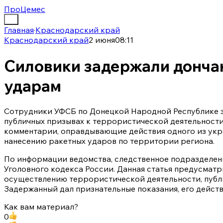
ПроЦемес
Главная
·
Краснодарский край
Краснодарский край
2 июня
08:11
Силовики задержали донча
ударам
Сотрудники УФСБ по Донецкой Народной Республике з
публичных призывах к террористической деятельности
комментарии, оправдывающие действия одного из укр
нанесению ракетных ударов по территории региона.
По информации ведомства, следственное подразделение
Уголовного кодекса России. Данная статья предусматр
осуществлению террористической деятельности, публ
Задержанный дал признательные показания, его дейст
Как вам материал?
0