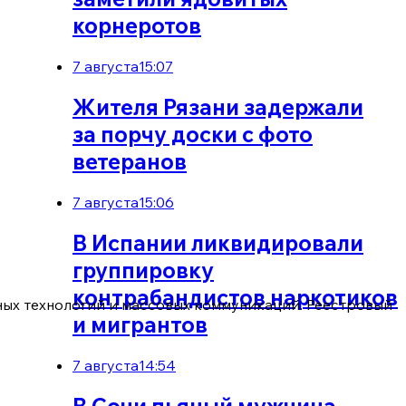
корнеротов
С
7 августа
15:07
Жителя Рязани задержали
за порчу доски с фото
ветеранов
7 августа
15:06
В Испании ликвидировали
группировку
контрабандистов наркотиков
ых технологий и массовых коммуникаций. Реестровый
и мигрантов
7 августа
14:54
В Сочи пьяный мужчина