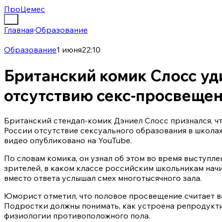
ПроЦемес
Главная
·
Образование
Образование
1 июня
22:10
Британский комик Слосс уд
отсутствию секс-просвещен
Британский стендап-комик Дэниел Слосс признался, чт
России отсутствие сексуального образования в школах.
видео опубликовано на YouTube.
По словам комика, он узнал об этом во время выступле
зрителей, в каком классе российским школьникам начи
вместо ответа услышал смех многотысячного зала.
Юморист отметил, что половое просвещение считает в
Подростки должны понимать, как устроена репродуктив
физиологии противоположного пола.