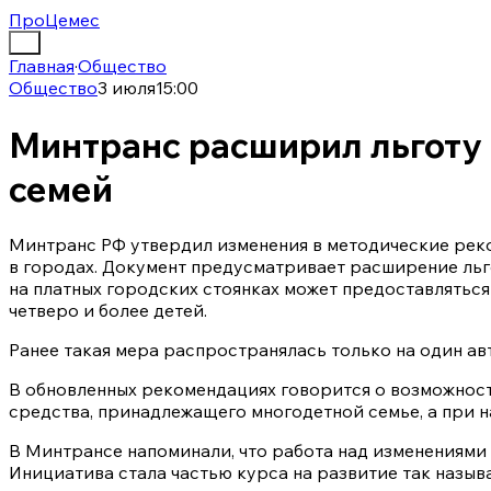
ПроЦемес
Главная
·
Общество
Общество
3 июля
15:00
Минтранс расширил льготу 
семей
Минтранс РФ утвердил изменения в методические рек
в городах. Документ предусматривает расширение льг
на платных городских стоянках может предоставляться
четверо и более детей.
Ранее такая мера распространялась только на один а
В обновленных рекомендациях говорится о возможност
средства, принадлежащего многодетной семье, а при н
В Минтрансе напоминали, что работа над изменениями
Инициатива стала частью курса на развитие так назы