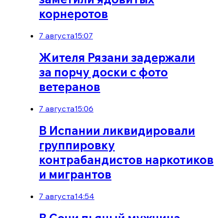
корнеротов
7 августа
15:07
Жителя Рязани задержали
за порчу доски с фото
ветеранов
7 августа
15:06
В Испании ликвидировали
группировку
контрабандистов наркотиков
и мигрантов
7 августа
14:54
В Сочи пьяный мужчина