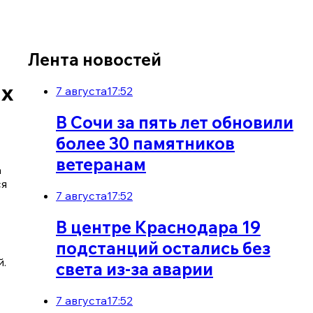
Лента новостей
ых
7 августа
17:52
В Сочи за пять лет обновили
более 30 памятников
ветеранам
а
ся
7 августа
17:52
В центре Краснодара 19
подстанций остались без
й.
света из-за аварии
7 августа
17:52