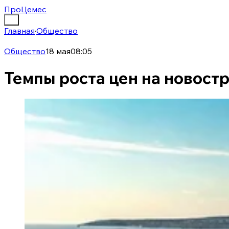
ПроЦемес
Главная
·
Общество
Общество
18 мая
08:05
Темпы роста цен на новост