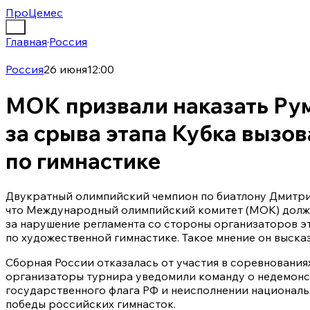
ПроЦемес
Главная
·
Россия
Россия
26 июня
12:00
МОК призвали наказать Ру
за срыва этапа Кубка вызов
по гимнастике
Двукратный олимпийский чемпион по биатлону Дмитри
что Международный олимпийский комитет (МОК) долж
за нарушение регламента со стороны организаторов э
по художественной гимнастике. Такое мнение он выска
Сборная России отказалась от участия в соревнованиях 
организаторы турнира уведомили команду о недемон
государственного флага РФ и неисполнении национальн
победы российских гимнасток.