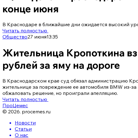
конце июня
В Краснодаре в ближайшие дни ожидается высокий ур
Читать полностью
Общество
27 июня
13:35
Жительница Кропоткина взы
рублей за яму на дороге
В Краснодарском крае суд обязал администрацию Кро
жительнице за повреждение ее автомобиля BMW из-за
обжаловать решение, но проиграли апелляцию.
Читать полностью
ПроЦемес
©
2026
.
procemes.ru
Новости
Статьи
О нас