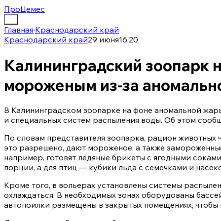
ПроЦемес
Главная
·
Краснодарский край
Краснодарский край
29 июня
16:20
Калининградский зоопарк 
мороженым из-за аномальн
В Калининградском зоопарке на фоне аномальной жар
и специальных систем распыления воды. Об этом сооб
По словам представителя зоопарка, рацион животных 
это разрешено, дают мороженое, а также замороженные
например, готовят ледяные брикеты с ягодными сокам
порции, а для птиц — кубики льда с семечками и насек
Кроме того, в вольерах установлены системы распыле
охлаждаться. В необходимых зонах оборудованы бассе
автопоилки размещены в закрытых помещениях, чтобы 